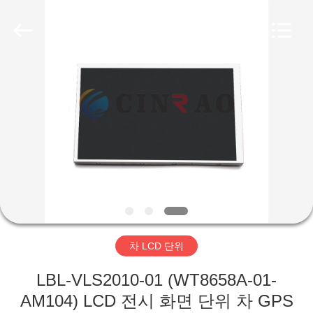
2026
Guangzhou
Mingyi
Optoelectronics
Technology
Co.,
Ltd..
All
집
Rights
Reserved.
Developed
by
ECER
제
품
VR
쇼
차 LCD 단위
우
LBL-VLS2010-01 (WT8658A-01-
리
AM104) LCD 전시 화면 단위 차 GPS