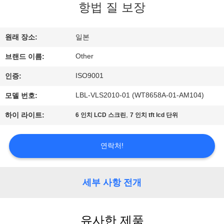
항법 질 보장
에
대
원래 장소:
일본
하
Other
브랜드 이름:
여
ISO9001
인증:
LBL-VLS2010-01 (WT8658A-01-AM104)
모델 번호:
공
,
하이 라이트:
6 인치 LCD 스크린
7 인치 tft lcd 단위
장
여
연락처!
행
세부 사항 전개
품
질
유사한 제품