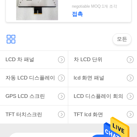
자동차 화면 패널
negotiable MOQ:1개 조각
조
VPJJZF-ASY103A-AAA
접촉
회
를
모든
요
청
LCD 차 패널
차 LCD 단위
하
자동 LCD 디스플레이
lcd 화면 패널
다
GPS LCD 스크린
LCD 디스플레이 회의
사
TFT 터치스크린
TFT lcd 화면
이
트