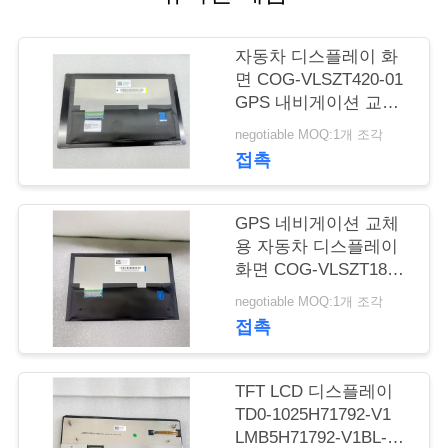
관
자동차 디스플레이 화
리
면 COG-VLSZT420-01
GPS 내비게이션 교체
용 LCD 패널
negotiable MOQ:1개 조각
연
AV070Z81-M00-W000
접촉
락
주
GPS 네비게이션 교체
용 자동차 디스플레이
세
화면 COG-VLSZT184-
01 LCD 패널
요
negotiable MOQ:1개 조각
AV070Z8M-N11-28P4
접촉
뉴
TFT LCD 디스플레이
스
TD0-1025H71792-V1
LMB5H71792-V1BL-A