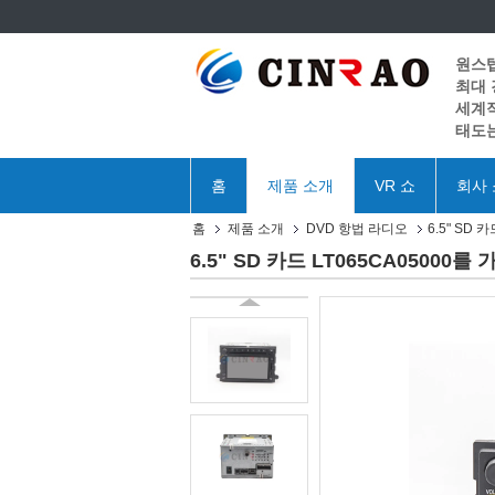
원스
최대
세계적
태도는
홈
제품 소개
VR 쇼
회사
홈
제품 소개
DVD 항법 라디오
6.5" SD
6.5" SD 카드 LT065CA05000