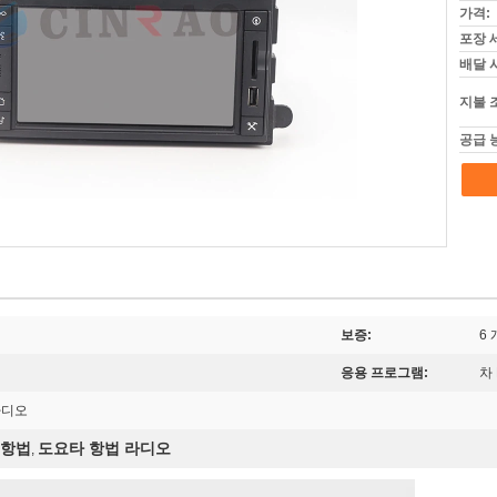
가격:
포장 
배달 
지불 
공급 
보증:
6
응용 프로그램:
차
 라디오
 항법
도요타 항법 라디오
,