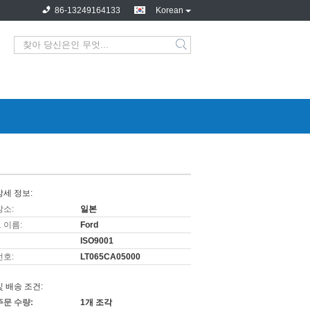
86-13249164133
Korean
상세 정보:
장소:
일본
 이름:
Ford
ISO9001
번호:
LT065CA05000
및 배송 조건:
주문 수량:
1개 조각