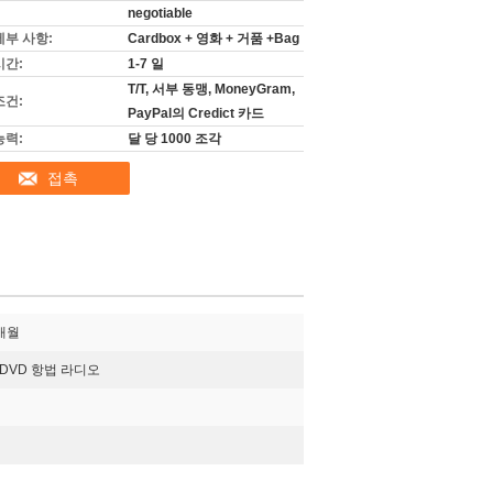
negotiable
세부 사항:
Cardbox + 영화 + 거품 +Bag
시간:
1-7 일
T/T, 서부 동맹, MoneyGram,
조건:
PayPal의 Credict 카드
능력:
달 당 1000 조각
접촉
 개월
 DVD 항법 라디오