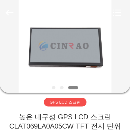
Guangzhou
Mingyi
Optoelectronics
Technology
Co.,
Ltd..
All
Rights
Reserved.
집
Developed
by
ECER
제
품
VR
쇼
GPS LCD 스크린
우
높은 내구성 GPS LCD 스크린
리
CLAT069LA0A05CW TFT 전시 단위