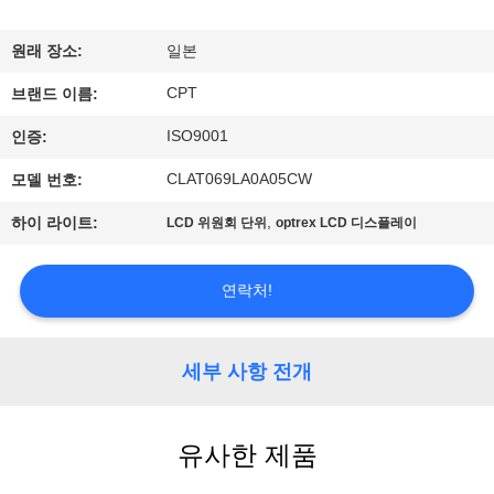
에
원래 장소:
일본
대
CPT
브랜드 이름:
하
ISO9001
인증:
여
CLAT069LA0A05CW
모델 번호:
,
하이 라이트:
LCD 위원회 단위
optrex LCD 디스플레이
공
장
연락처!
여
행
세부 사항 전개
품
유사한 제품
질