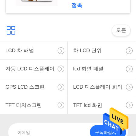
접촉
조
회
모든
를
요
LCD 차 패널
차 LCD 단위
청
자동 LCD 디스플레이
lcd 화면 패널
하
다
GPS LCD 스크린
LCD 디스플레이 회의
사
TFT 터치스크린
TFT lcd 화면
이
트
구독하십시오