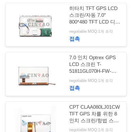
관
히타치 TFT GPS LCD
스크린/자동 7.0"
리
800*480 TFT LCD 디스
플레이
negotiable MOQ:1개 조각
TX18D11VM1CAA
접촉
연
락
7.0 인치 Optrex GPS
주
LCD 스크린 T-
51811GL070H-FW-
세
ABN 자동차 표시판
negotiable MOQ:1개 조각
요
접촉
CPT CLAA080LJ01CW
뉴
TFT GPS 차를 위한 8
스
인치 스크린/항법 스크
린
negotiable MOQ:1개 조각