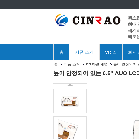
원스
최대
세계적
태도는
홈
제품 소개
VR 쇼
회사
홈
제품 소개
lcd 화면 패널
높이 안정되어 있는
높이 안정되어 있는 6.5" AUO LCD