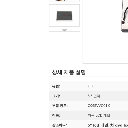
상세 제품 설명
유형:
TFT
크기:
6.5 인치
부품 번호:
C065VVC01.0
이름:
자동 LCD 패널
5" lcd 패널
차 dvd l
강조하다:
,