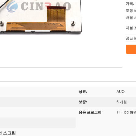
가격:
포장 
배달 
지불 
공급 
상표:
AUO
보증:
6 개월
응용 프로그램:
TFT lcd 화
cd 스크린