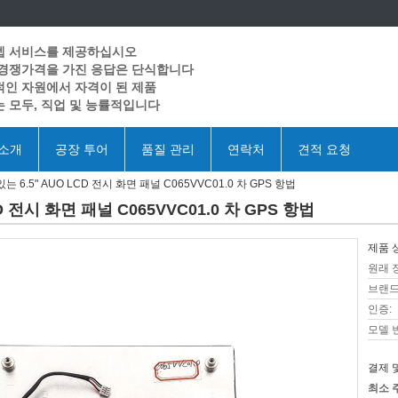
텝 서비스를 제공하십시오
 경쟁가격을 가진 응답은 단식합니다
인 자원에서 자격이 된 제품
 모두, 직업 및 능률적입니다
 소개
공장 투어
품질 관리
연락처
견적 요청
 6.5" AUO LCD 전시 화면 패널 C065VVC01.0 차 GPS 항법
 전시 화면 패널 C065VVC01.0 차 GPS 항법
제품 
원래 
브랜드
인증:
모델 
결제 
최소 