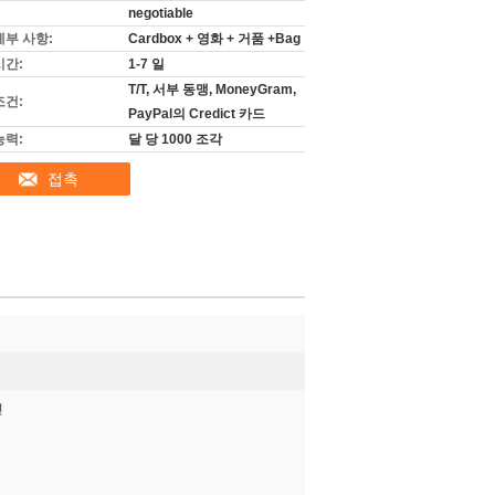
negotiable
세부 사항:
Cardbox + 영화 + 거품 +Bag
시간:
1-7 일
T/T, 서부 동맹, MoneyGram,
조건:
PayPal의 Credict 카드
능력:
달 당 1000 조각
접촉
면