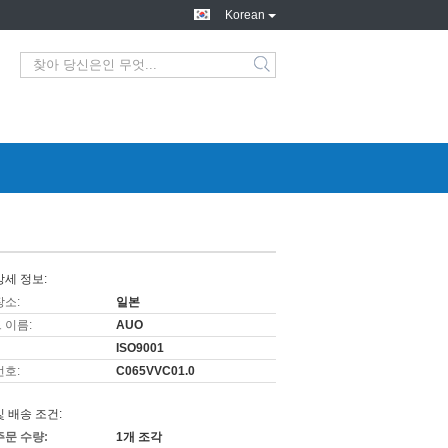
Korean
상세 정보:
장소:
일본
 이름:
AUO
ISO9001
번호:
C065VVC01.0
및 배송 조건:
주문 수량:
1개 조각