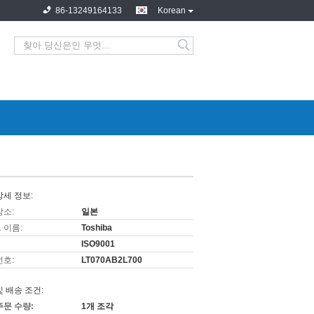
86-13249164133
Korean
상세 정보:
장소:
일본
 이름:
Toshiba
ISO9001
번호:
LT070AB2L700
및 배송 조건:
주문 수량:
1개 조각