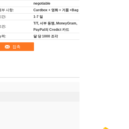
negotiable
세부 사항:
Cardbox + 영화 + 거품 +Bag
시간:
1-7 일
T/T, 서부 동맹, MoneyGram,
조건:
PayPal의 Credict 카드
능력:
달 당 1000 조각
접촉