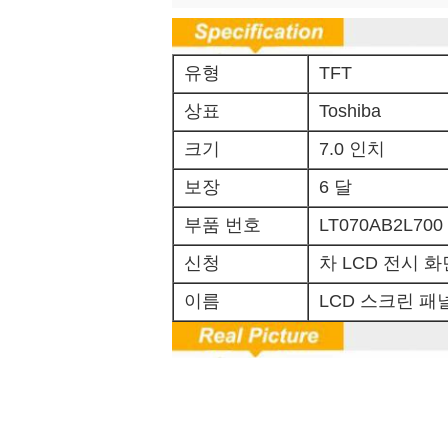
유형
TFT
상표
Toshiba
크기
7.0 인치
보장
6 달
부품 번호
LT070AB2L700
신청
차 LCD 전시 화
이름
LCD 스크린 패