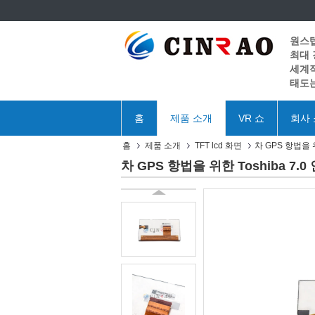
원스
최대
세계적
태도는
홈
제품 소개
VR 쇼
회사
홈
제품 소개
TFT lcd 화면
차 GPS 항법을 위
차 GPS 항법을 위한 Toshiba 7.0