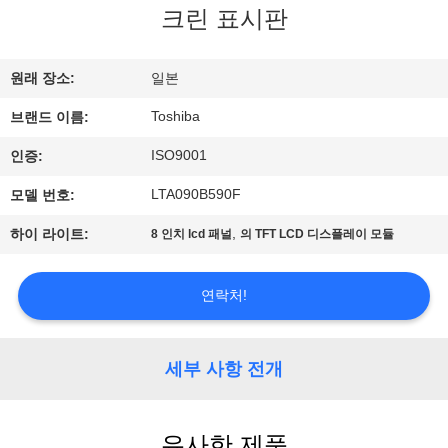
크린 표시판
에
대
원래 장소:
일본
하
Toshiba
브랜드 이름:
여
ISO9001
인증:
LTA090B590F
모델 번호:
공
,
하이 라이트:
8 인치 lcd 패널
의 TFT LCD 디스플레이 모듈
장
여
연락처!
행
세부 사항 전개
품
질
유사한 제품