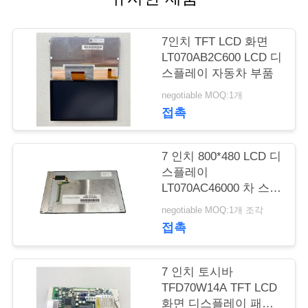
관
7인치 TFT LCD 화면
리
LT070AB2C600 LCD 디
스플레이 자동차 부품
연
negotiable MOQ:1개
접촉
락
주
7 인치 800*480 LCD 디
스플레이
세
LT070AC46000 차 스크
린 패널 LT070AC46100
요
negotiable MOQ:1개 조각
WLED LVDS
접촉
뉴
7 인치 토시바
스
TFD70W14A TFT LCD
화면 디스플레이 패널