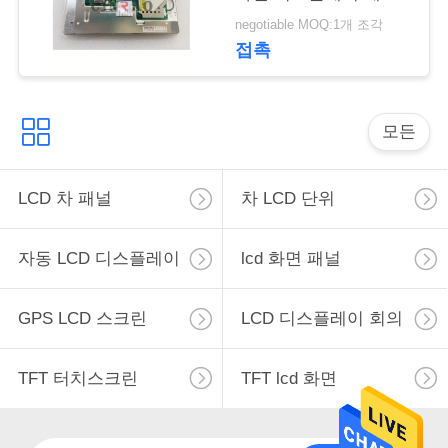
자동차 GPS 자동차 예
negotiable MOQ:1개 조각
조
비 부품
접촉
회
를
모든
요
청
LCD 차 패널
차 LCD 단위
하
자동 LCD 디스플레이
lcd 화면 패널
다
GPS LCD 스크린
LCD 디스플레이 회의
사
TFT 터치스크린
TFT lcd 화면
이
트