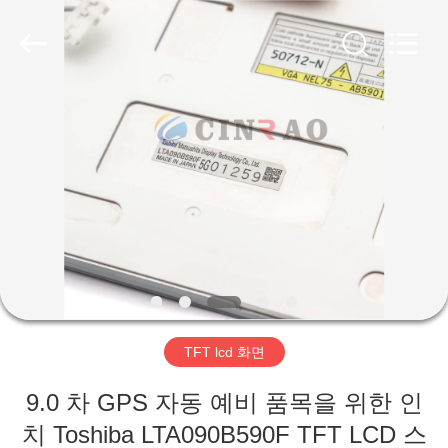
2026
Guangzhou
Mingyi
Optoelectronics
Technology
Co.,
Ltd..
All
집
Rights
Reserved.
Developed
by
ECER
제
품
VR
쇼
TFT lcd 화면
우
9.0 차 GPS 자동 예비 품목을 위한 인
리
치 Toshiba LTA090B590F TFT LCD 스