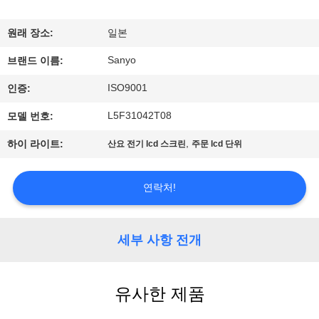
에
원래 장소:
일본
대
Sanyo
브랜드 이름:
하
ISO9001
인증:
여
L5F31042T08
모델 번호:
,
하이 라이트:
산요 전기 lcd 스크린
주문 lcd 단위
공
장
연락처!
여
행
세부 사항 전개
품
유사한 제품
질