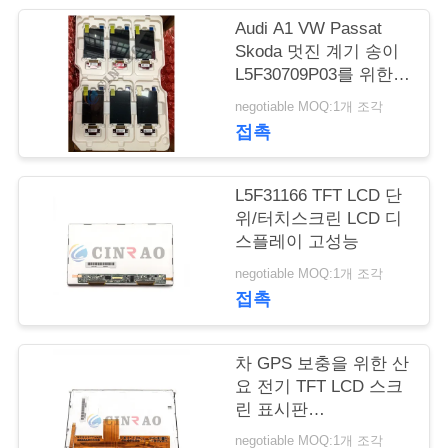
관
Audi A1 VW Passat
Skoda 멋진 계기 송이
리
L5F30709P03를 위한
안정되어 있는 TFT
negotiable MOQ:1개 조각
LCD 단위 LCD 전시 화
접촉
연
면
락
L5F31166 TFT LCD 단
주
위/터치스크린 LCD 디
스플레이 고성능
세
negotiable MOQ:1개 조각
요
접촉
차 GPS 보충을 위한 산
뉴
요 전기 TFT LCD 스크
스
린 표시판
L5S30978P00
negotiable MOQ:1개 조각