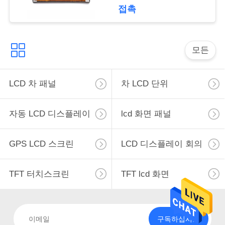
접촉
조
회
모든
를
요
LCD 차 패널
차 LCD 단위
청
자동 LCD 디스플레이
lcd 화면 패널
하
다
GPS LCD 스크린
LCD 디스플레이 회의
사
TFT 터치스크린
TFT lcd 화면
이
트
구독하십시오