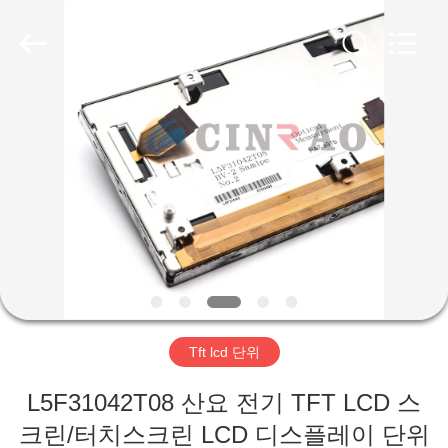
Mingyi
Optoelectronics
Technology
Co.,
Ltd..
All
Rights
Reserved.
Developed
집
by
ECER
제
품
VR
쇼
Tft lcd 단위
우
L5F31042T08 산요 전기 TFT LCD 스
리
크린/터치스크린 LCD 디스플레이 단위